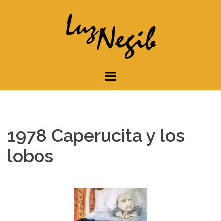
Saltar
al
contenido
1978 Caperucita y los
lobos